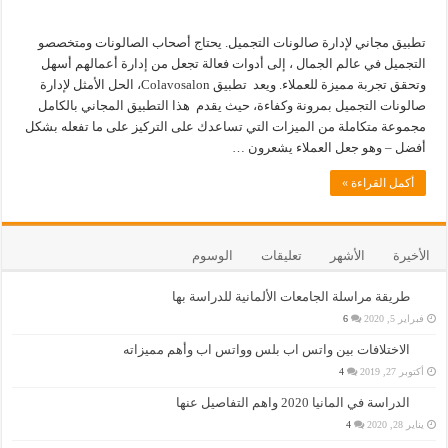
تطبيق مجاني لإدارة صالونات التجميل. يحتاج أصحاب الصالونات ومتخصصو
التجميل في عالم الجمال ، إلى أدوات فعالة تجعل من إدارة أعمالهم أسهل
وتحقق تجربة مميزة للعملاء. ويعد تطبيق Colavosalon، الحل الأمثل لإدارة
صالونات التجميل بمرونة وكفاءة، حيث يقدم هذا التطبيق المجاني بالكامل
مجموعة متكاملة من الميزات التي تساعدك على التركيز على ما تفعله بشكل
أفضل – وهو جعل العملاء يشعرون …
أكمل القراءة »
الأخيرة
الأشهر
تعليقات
الوسوم
طريقة مراسلة الجامعات الألمانية للدراسة بها
فبراير 5, 2020
6
الاختلافات بين واتس اب بلس وواتس اب وأهم مميزاته
أكتوبر 27, 2019
4
الدراسة في المانيا 2020 واهم التفاصيل عنها
يناير 28, 2020
4