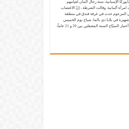
يوركا الإسبانية، ستة رجال ألمان لقيامهم
امرأة ألمانية. وقالت الشرطة ، إنّ الاغتصاب
 المزعوم حدث في غرفة فندق في منطقة
هيرة في بلايا دي بالما، صباح يوم الخميس.
وتتراوح أعمار السيّاح الستة المعتقلين بين 20 و 21 عاماً،