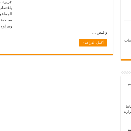
جزيرة ما
باغتصاب 
الجماعي
سياحية ش
و قبض …
امات
أكمل القراءة »
عم
يا
رارة
هم