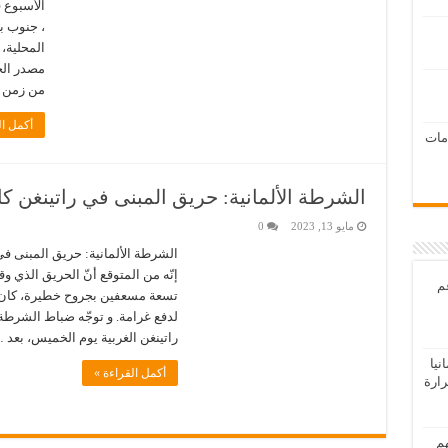
الأسبوع 
، جنوب ب
المحلية، 
مصدر الح
من زمن ال
أكمل ال
امات
الشرطة الألمانية: حريق المبنى في راتينغن ك
مايو 13, 2023
0
الشرطة الألمانية: حريق المبنى ف
إنّه من المتوقع أنّ الحريق الذي 
عم
تسعة مسعفين بجروح خطيرة، كان 
لدفع غرامة. و توجّه ضباط الشرطة 
راتينغن الغربية يوم الخميس، بعد 
يا
أكمل القراءة »
رارة
هم