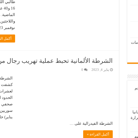
طالبي الل
16 
الماضية. 
نوفمبر 2023، شكّل الرجال حوالي نصف طالبي اللجوء …
أكمل الق
امات
الشرطة الألمانية تحبط عملية تهريب رجال من
يناير 4, 2023
0
الشرطة 
كشفت ال
عم
لعشرات 
الحدود ا
صحفي ع
يا
يناير) 
رارة
الشرطة الفيدرالية على …
أكمل القراءة »
هم