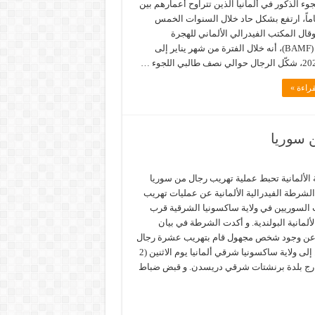
جوء الذكور في ألمانيا الذين تتراوح أعمارهم بين
و40 عاماً، ارتفع بشكل حاد خلال السنوات الخمس
وقال المكتب الفيدرالي الألماني للهجرة
واللاجئين (BAMF)، أنه خلال الفترة من شهر يناير إلى
راءة »
 سوريا
الألمانية تحبط عملية تهريب رجال من سوريا
شرطة الفيدرالية الألمانية عن عمليات تهريب
السوريين في ولاية ساكسونيا الشرقية قرب
لألمانية البولندية. و أكدت الشرطة في بيان
ن وجود شخص مجهول قام بتهريب عشرة رجال
سوريين إلى ولاية ساكسونيا شرقي ألمانيا يوم الاثنين (2
خارج بلدة برنشتات شرقي دريسدن. و قبض ضباط