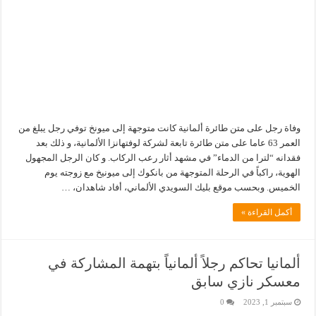
وفاة رجل على متن طائرة ألمانية كانت متوجهة إلى ميونخ توفي رجل يبلغ من
العمر 63 عاما على متن طائرة تابعة لشركة لوفتهانزا الألمانية، و ذلك بعد
فقدانه “لترا من الدماء” في مشهد أثار رعب الركاب. و كان الرجل المجهول
الهوية، راكباً في الرحلة المتوجهة من بانكوك إلى ميونيخ مع زوجته يوم
الخميس. وبحسب موقع بليك السويدي الألماني، أفاد شاهدان، …
أكمل القراءة »
ألمانيا تحاكم رجلاً ألمانياً بتهمة المشاركة في
معسكر نازي سابق
سبتمبر 1, 2023
0