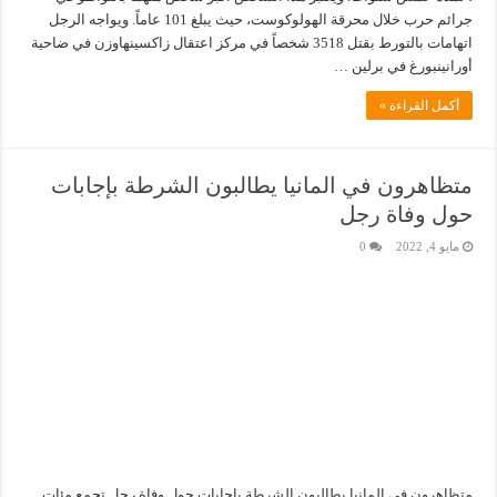
جرائم حرب خلال محرقة الهولوكوست، حيث يبلغ 101 عاماً. ويواجه الرجل
اتهامات بالتورط بقتل 3518 شخصاً في مركز اعتقال زاكسينهاوزن في ضاحية
أورانينبورغ في برلين …
أكمل القراءة »
متظاهرون في المانيا يطالبون الشرطة بإجابات
حول وفاة رجل
مايو 4, 2022
0
متظاهرون في المانيا يطالبون الشرطة بإجابات حول وفاة رجل تجمع مئات