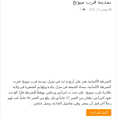
بمدينة قرب ميونخ
نوفمبر 12, 2022
0
الشرطة الألمانية تعثر على أربع ج ثث في منزل بمدينة قرب ميونخ عثرت
الشرطة الألمانية، مساء الجمعة في منزل ببلدة ويلهايم الصغيرة في ولاية
بافاريا، قرب ميونخ، على جث ث امرأتين ورجلين. ووفقاً للشرطة فإنّ الج.ثث
تعود لامرأتين تبلغان من العمر 57 عاماً ورجل يبلغ من العمر 60 عاماً، قت.لهم
رجلاً آخر قبل أن ينتحر. وفي تفاصيل الحادثة، وصل عناصر …
أكمل القراءة »