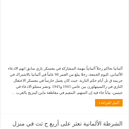
ألمانيا تحاكم رجلاً ألمانياً بتهمة المشاركة في معسكر نازي سابق اتهم الادعاء
الألماني، اليوم الجمعة، رجلا يبلغ من العمر 98 عاماً في ألمانيا بالاشتراك في
جريمة ق تل أيام حكم النازية. حيث كان يعمل حارساً في معسكر الاعتقال
النازي في زاكسينهاوزن بين عامي 1943 و1945. ونشر ممثلو الادعاء في
جيسن، بياناً جاء فيه إن المتهم، المقيم في مقاطعة ماين-كينزيج بالقرب …
أكمل القراءة »
الشرطة الألمانية تعثر على أربع ج ثث في منزل