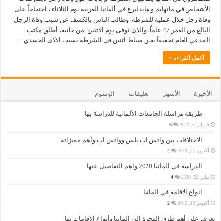
الأشخاص في مانهايم و هايدلبرغ في ألمانيا الغربية يوم الثلاثاء ، احتجاجاً على
وفاة رجل خلال عملية للشرطة. وطالب الناس بالكشف عن سبب وفاة الرجل
البالغ من العمر 47 عاماً، والذي توفى يوم الاثنين .من جانبه، أطلق مكتب
المدعي العام تحقيقاً بحق ضباط اثنين في الشرطة بسبب الأذى الجسدي …
أكمل القراءة »
الأخيرة
الأشهر
تعليقات
الوسوم
طريقة مراسلة الجامعات الألمانية للدراسة بها
فبراير 5, 2020
6
الاختلافات بين واتس اب بلس وواتس اب وأهم مميزاته
أكتوبر 27, 2019
4
الدراسة في المانيا 2020 واهم التفاصيل عنها
يناير 28, 2020
4
انواع الاقامة في المانيا
أكتوبر 10, 2019
2
تعرف على أهم طرق الهجرة إلى المانيا وأنواع الإقامات بها