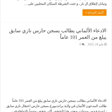
وتبادل لإطلاق ال نار ، و حثت الشرطة السكان المحليين على …
أكمل القراءة »
الادعاء الألماني يطالب بسجن حارس نازي سابق
ييلغ من العمر 101 عاماً
مايو 18, 2022
0
الادعاء الألماني يطالب بسجن حارس نازي سابق ييلغ من العمر 101 عاماً
طالب المدعون الألمان في ولاية براندنبورغ بسجن حارس اعتقال نازي سابق
، لمدة خمس سنوات. ويعتبر هذا الشخص أكبر شخص متهماً بالتواطؤ في