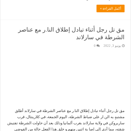
أكمل القراءة »
مق تل رجل أثناء تبادل إطلاق النا.ر مع عناصر
الشرطة في سارلاند
يونيو 3, 2022
0
مق تل رجل أثناء تبادل إطلاق النا.ر مع عناصر الشرطة في سارلاند أطلق
مشتبهٍ به الن.ار على ضباط الشرطة، اليوم الجمعة، في كلارينثال، قرب
ساربروكن في ولاية سارلاند بغرب ألمانيا.وذلك بعد أن حاولت الشرطة تفتيش
شقته، مما أدى إلى إصا بة اثنين منهم.و خلق هذا الفعل حالة من الفوضى