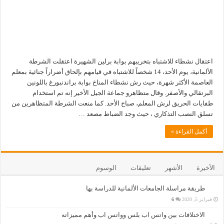
اعتقال نشطاء للاشتباه بتخريبهم بوابة برلين الشهيرة اعتقلت الشرطة
الألمانية، يوم الأحد، 14 شخصاً للاشتباه في قيامهم بإلحاق أضراراً جنائية بمعلم
العاصمة الأكثر شهرة، حيث رش نشطاء المناخ بوابة براندنبورغ باللونين
البرتقالي والأصفر. وقال متظاهرو جماعة الجيل الأخير إنه تم استخدام
طفايات الحريق لرش المعلم، صباح الأحد. كما منعت الشرطة المتظاهرين من
تسلق النصب التذكاري ، حيث وجد الضباط مصعد …
أكمل القراءة »
الأخيرة
الأشهر
تعليقات
الوسوم
طريقة مراسلة الجامعات الألمانية للدراسة بها
فبراير 5, 2020
6
الاختلافات بين واتس اب بلس وواتس اب وأهم مميزاته