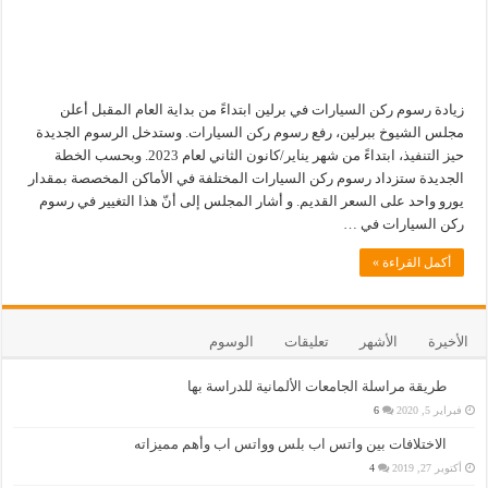
زيادة رسوم ركن السيارات في برلين ابتداءً من بداية العام المقبل أعلن
مجلس الشيوخ ببرلين، رفع رسوم ركن السيارات. وستدخل الرسوم الجديدة
حيز التنفيذ، ابتداءً من شهر يناير/كانون الثاني لعام 2023. وبحسب الخطة
الجديدة ستزداد رسوم ركن السيارات المختلفة في الأماكن المخصصة بمقدار
يورو واحد على السعر القديم. و أشار المجلس إلى أنّ هذا التغيير في رسوم
ركن السيارات في …
أكمل القراءة »
الأخيرة
الأشهر
تعليقات
الوسوم
طريقة مراسلة الجامعات الألمانية للدراسة بها
فبراير 5, 2020
6
الاختلافات بين واتس اب بلس وواتس اب وأهم مميزاته
أكتوبر 27, 2019
4