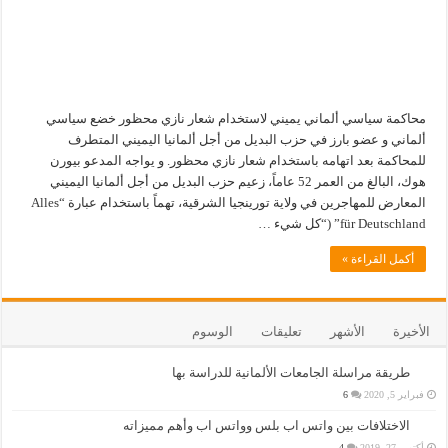
محاكمة سياسي ألماني يميني لاستخدام شعار نازي محظور خضع سياسي
ألماني و عضو بارز في حزب البديل من أجل ألمانيا اليميني المتطرف
للمحاكمة بعد اتهامه باستخدام شعار نازي محظور. و يواجه المدعو بيورن
هوك، البالغ من العمر 52 عاماً، زعيم حزب البديل من أجل ألمانيا اليميني
المعارض للمهاجرين في ولاية تورينجيا الشرقية، تهماً باستخدام عبارة “Alles
für Deutschland” (“كل شيء …
أكمل القراءة »
الأخيرة
الأشهر
تعليقات
الوسوم
طريقة مراسلة الجامعات الألمانية للدراسة بها
فبراير 5, 2020
6
الاختلافات بين واتس اب بلس وواتس اب وأهم مميزاته
أكتوبر 27, 2019
4