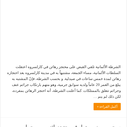
الشرطة الألمانية تلقي القبض على محتجز رهائن في كارلسروه اعتقلت
السلطات الألمانية، مساء الجمعة، مشتبهاً به في مدينة كارلسروه بعد احتجازه
رهائن لمدة خمس ساعات في صيدلية. و بحسب الشرطة، فإنّ المشتبه به
يبلغ من العمر 20 عاماً ولديه سوابق جرمية، وهو متهم بارتكاب جرائم عنف
وجرائم تتعلق بالممتلكات. كما أعلنت الشرطة، أنه احتجز الرهائن بمفرده،
لكن ذلك لم يتم …
أكمل القراءة »