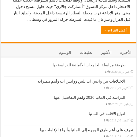
السبت، وسط مدينة دريسدن.و وفقاً لمتحدث باسم الشرطة، حدثت عملية
الاحتجاز داخل مركز التسوق “ألتماركت-جالاري”.حيث حاول مسلح دخول
مبنى مقر الإذاعة قرب محطة القطار الرئيسية داخل المدينة، وأطلق النار
قبل الفرار.و سرعان ما قيدت الشرطة حركة المرور في وسط …
أكمل القراءة »
الأخيرة
الأشهر
تعليقات
الوسوم
طريقة مراسلة الجامعات الألمانية للدراسة بها
فبراير 5, 2020
6
الاختلافات بين واتس اب بلس وواتس اب وأهم مميزاته
أكتوبر 27, 2019
4
الدراسة في المانيا 2020 واهم التفاصيل عنها
يناير 28, 2020
4
انواع الاقامة في المانيا
أكتوبر 10, 2019
2
تعرف على أهم طرق الهجرة إلى المانيا وأنواع الإقامات بها
أكتوبر 24, 2019
1