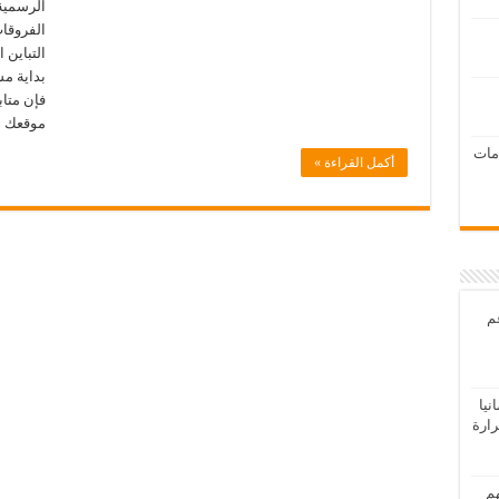
الرسمية
الفروقا
التباين 
بداية مس
فإن متا
موقعك 
امات
أكمل القراءة »
عم
يا
رارة
هم