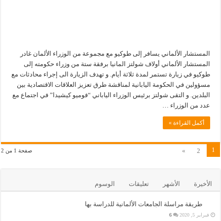
المستشار الألماني يسافر إلى طوكيو مع مجموعة من الوزراء الألمان غادر
المستشار الألماني أولاف شولتز المانيا برفقة ستة من وزراء حكومته إلى
طوكيو في زيارة تستمر لمدة ثلاثة أيام. و تهدف الزيارة الى إجراء محادثات مع
مسؤولين في الحكومة اليابانية لمناقشة طرق تعزيز العلاقات الاقتصادية بين
البلدين. و التقى شولتز برئيس الوزراء الياباني “فوميو كيشيدا” في اجتماع مع
عدد من الوزراء …
أكمل القراءة »
1
»
2
صفحة 1 من 2
الأخيرة
الأشهر
تعليقات
الوسوم
طريقة مراسلة الجامعات الألمانية للدراسة بها
فبراير 5, 2020
6