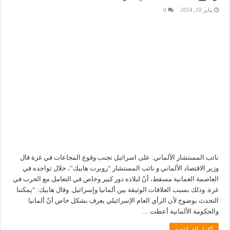
يناير 10, 2024
0
نائب المستشار الألماني: على اسرائيل تجنب وقوع المجاعات في غزة قال
وزير الاقتصاد الألماني و نائب المستشار “روبرت هابيك”، خلال تواجده في
العاصمة العمانية مسقط، أنّ لبلاده دور كبير وخاص في التعامل مع الحرب في
غزة. وذلك بسبب العلاقات الوثيقة بين ألمانيا وإسرائيل. وقال هابيك: “يمكننا
التحدث بوضوح لأن الرأي العام الإسرائيلي يعرف بشكل خاص أنّ ألمانيا
والحكومة الألمانية أعطت …
أكمل القراءة »