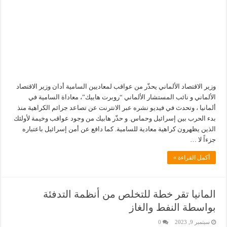
وزير الاقتصاد الألماني يحذّر من عواقب لمعاديين السامية أدان وزير الاقتصاد
الألماني و نائب المستشار الألماني “روبرت هابيك”، معاداة السامية في
ألمانيا ، وتحدث في فيديو نشره عبر الانترنت عن تصاعد جرائم الكراهية منذ
بدء الحرب بين إسرائيل وحماس. و حذّر هابيك من وجود عواقب وخيمة لأولئك
الذين يظهرون كراهية معادية للسامية. كما دافع عن أمن إسرائيل باعتباره
جزءاً لا …
أكمل القراءة »
المانيا تقر خطة للتخلص من أنظمة التدفئة
بواسطة النفط والغاز
سبتمبر 9, 2023
0