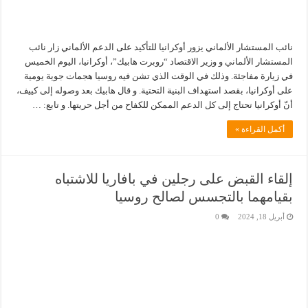
نائب المستشار الألماني يزور أوكرانيا للتأكيد على الدعم الألماني زار نائب
المستشار الألماني و وزير الاقتصاد “روبرت هابيك”، أوكرانيا، اليوم الخميس
في زيارة مفاجئة. وذلك في الوقت الذي تشن فيه روسيا هجمات جوية يومية
على أوكرانيا، بقصد استهداف البنية التحتية. و قال هابيك بعد وصوله إلى كييف،
أنّ أوكرانيا تحتاج إلى كل الدعم الممكن للكفاح من أجل حريتها. و تابع: …
أكمل القراءة »
إلقاء القبض على رجلين في بافاريا للاشتباه
بقيامهما بالتجسس لصالح روسيا
أبريل 18, 2024
0