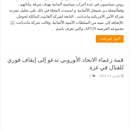
روس سياسيون في عدة أحزاب سياسية ألمانية بهدف سرقة بياناتهم ،
وفقاًلمجلة دير شبيجل الألمانية. و استندت المجلة في ذلك على تحليل نشرته
شركة الأمن الأمريكية مانديانت ، التابعة لشركة ألفابيت المالكة لجوجل،
بالإضافة إلى تنبيه من السلطات الأمنية الألمانية. وقالت شركة مانديانت، إنّ
مجموعة القرصنة APT29، والتي تعرف باسم …
أكمل القراءة »
قمة زعماء الاتحاد الأوروبي تدعو إلى إيقاف فوري
للقتال في غزة
مارس 21, 2024
0