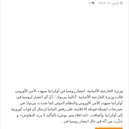
مارس 31, 2024
0
وزيرة الخارجية الألمانية: انتصار روسيا في أوكرانيا سيهدد الأمن الأوروبي
قالت وزيرة الخارجية الألمانية “أنالينا بيربوك”، أنّ أي انتصار لروسيا في
أوكرانيا سيهدد الأمن الأوروبي والنظام الدولي.كما شددت بيربوك في
تصريحات لشبكة فونكه الاعلامية على رفض المانيا إرسال أي قوات أوروبية
إلى أوكرانيا. وأضافت: «إنه (فلاديمير بوتين) بالتأكيد لا يريد التفاوض». و
حذّرت من أنّه في حال انتصار روسيا في …