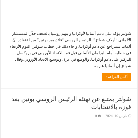
شولتز يؤكد على دعم ألمانيا لأوكرانيا و يتهم روسيا بالضعف حذّر المستشار
الألماني “أولاف شولتز”، الرئيس الروسي “فلاديمير بوتين” من اعتقاده أنّ
ألمانيا ستتراجع عن دعم أوكرانيا. و جاء ذلك في خطاب شولتز، اليوم الأربعاء
في خطابه أمام البرلمان الألماني قبل قمة الاتحاد الأوروبي في بروكسل
للتركيز على دعم أوكرانيا، والوضع في غزة، وتوسيع الاتحاد الأوروبي.وقال
شولتز إن ألمانيا عازمة …
أكمل القراءة »
شولتز يمتنع عن تهنئة الرئيس الروسي بوتين بعد
فوزه بالانتخابات
مارس 19, 2024
0