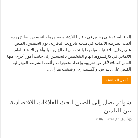
إلقاء القبض على رجلين في بافاريا للاشتباه بقيامهما بالتجسس لصالح روسيا
ألقت الشرطة الألمانية في مدينة بايرويت البافارية، يوم الخميس، القبض
على رجلين للاشتباه بقيامهما بالتجسس لصالح روسيا. وأعلن الادعاء العام
الألماني في كارلسروه، اتهام الشخصين بالتجسس إلى جانب أمور أخرى، منها
العمل كعملاء لأغراض تخريبية وإعداد متفجرات. وألقت الشرطة الفيدرالية
القبض على ديتر س. وألكسندر ج.، و فتشت منازل …
أكمل القراءة »
شولتز يصل إلى الصين لبحث العلاقات الاقتصادية
بين البلدين
أبريل 14, 2024
0