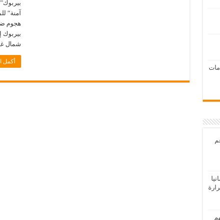
بيربوك'”
آمنة” لل
هجوم ضد
بيربوك إ
شمال غزة
أكمل ا
امات
عم
يا
رارة
هم