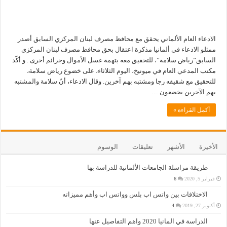
الادعاء العام الألماني يحقق مع محافظ مصرف لبنان المركزي السابق أصدر
ممثلو الادعاء في ألمانيا مذكرة اعتقال بحق محافظ مصرف لبنان المركزي
السابق”رياض سلامة”، للتحقيق معه بتهمة غسل الأموال وجرائم أخرى . و أكّد
مكتب المدعي العام في ميونيخ، اليوم الثلاثاء، على خضوع رياض سلامة،
للتحقيق مع شقيقه رجا ومشتبه بهم آخرين. وقال الادعاء، أنّ سلامة والمشتبه
بهم الآخرين يخضعون …
أكمل القراءة »
الأخيرة
الأشهر
تعليقات
الوسوم
طريقة مراسلة الجامعات الألمانية للدراسة بها
فبراير 5, 2020
6
الاختلافات بين واتس اب بلس وواتس اب وأهم مميزاته
أكتوبر 27, 2019
4
الدراسة في المانيا 2020 واهم التفاصيل عنها