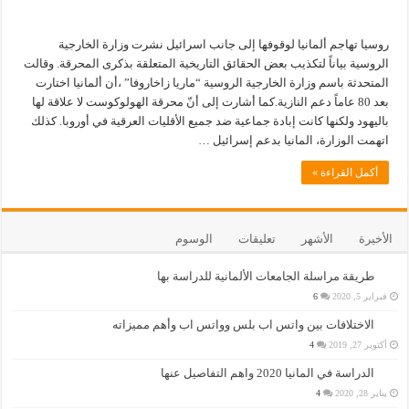
روسيا تهاجم ألمانيا لوقوفها إلى جانب اسرائيل نشرت وزارة الخارجية
الروسية بياناً لتكذيب بعض الحقائق التاريخية المتعلقة بذكرى المحرقة. وقالت
المتحدثة باسم وزارة الخارجية الروسية “ماريا زاخاروفا” ،أن ألمانيا اختارت
بعد 80 عاماً دعم النازية.كما أشارت إلى أنّ محرقة الهولوكوست لا علاقة لها
باليهود ولكنها كانت إبادة جماعية ضد جميع الأقليات العرقية في أوروبا. كذلك
اتهمت الوزارة، المانيا بدعم إسرائيل …
أكمل القراءة »
الأخيرة
الأشهر
تعليقات
الوسوم
طريقة مراسلة الجامعات الألمانية للدراسة بها
فبراير 5, 2020
6
الاختلافات بين واتس اب بلس وواتس اب وأهم مميزاته
أكتوبر 27, 2019
4
الدراسة في المانيا 2020 واهم التفاصيل عنها
يناير 28, 2020
4