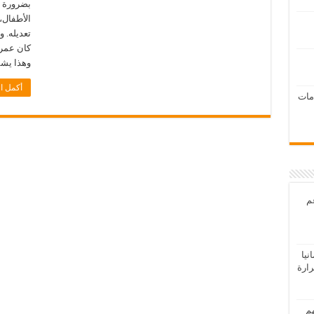
الأطفال، 
تعديله. 
وهذا يشم
أكمل ال
امات
عم
يا
رارة
هم