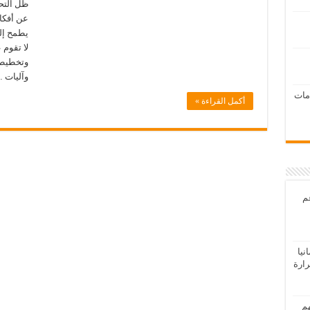
ظل التحو
عن أفكا
يطمح إلى
لا تقوم
وتخطيطاً
وآليات 
امات
أكمل القراءة »
عم
يا
رارة
هم