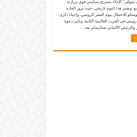
ف شولتز” الإدلاء بتصريح سياسي قوي بزيارته
ف في 9 مايو. ويعتبر هذا اليوم تاريخي، حيث يزور القادة
موسكو للاحتفال بيوم النصر الروسي، وإحياء ذكرى
مليون روسي في الحرب العالمية الثانية. وتأتي دعوة
ز والرئيس الألماني شتاينماير بعد …
»