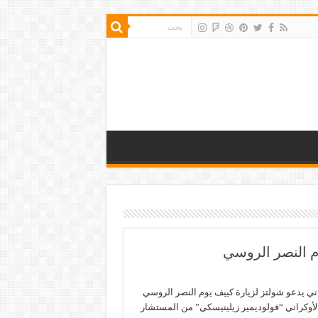
وم النصر الروسي
ني يدعو شولتز لزيارة كييف يوم النصر الروسي
أوكراني “فولوديمير زيلينيسكي” من المستشار