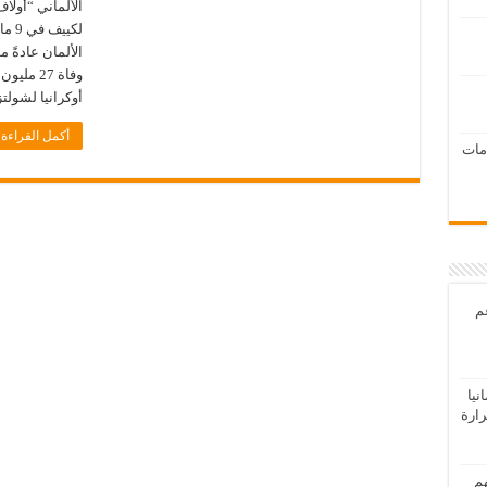
الألماني “أولا
لكيي
الألمان عادةً 
وفاة 27 
أوكرانيا لشولت
أكمل القراءة 
امات
عم
يا
رارة
هم