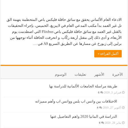
الادعاء العام الألماني يحقق مع سائق حافلة فليكس باص المتحطمة بتهمة الق
تل غير العمد بدأ مكتب المدعي العام في لايبزيغ، الخميس، بإجراء التحقيقات
بالقتل غير العمد مع سائق حافلة فليكس باص Flixbus التي اصطدمت يوم
الأربعاء، و أدى ذلك إلى مقتل أربعة ركّاب. و انحرفت الحافلة أثناء توجهها من
برلين إلى زيورخ عن مسارها عن الطريق السريع A9 في …
أكمل القراءة »
الأخيرة
الأشهر
تعليقات
الوسوم
طريقة مراسلة الجامعات الألمانية للدراسة بها
فبراير 5, 2020
6
الاختلافات بين واتس اب بلس وواتس اب وأهم مميزاته
أكتوبر 27, 2019
4
الدراسة في المانيا 2020 واهم التفاصيل عنها
يناير 28, 2020
4