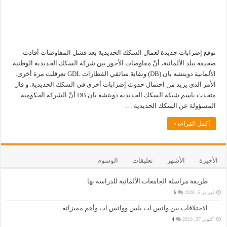
توقع إضرابات جديدة لعمال السكك الحديدية بعد فشل المفاوضات أفادت
صحيفة بيلد الألمانية، أنّ مفاوضات الأجور بين شركة السكك الحديدية الوطنية
الألمانية دويتشه بان (DB) ونقابة سائقي القطارات GDL تعرقلت مرة أخرى.
الأمر الذي يزيد من احتمال حدوث إضرابات أخرى في السكك الحديدية. و قال
متحدث باسم شبكة السكك الحديدية دويتشه بان DB أنّ الشركة الحكومية
المسؤولة عن السكك الحديدية …
أكمل القراءة »
الأخيرة
الأشهر
تعليقات
الوسوم
طريقة مراسلة الجامعات الألمانية للدراسة بها
فبراير 5, 2020
6
الاختلافات بين واتس اب بلس وواتس اب وأهم مميزاته
أكتوبر 27, 2019
4