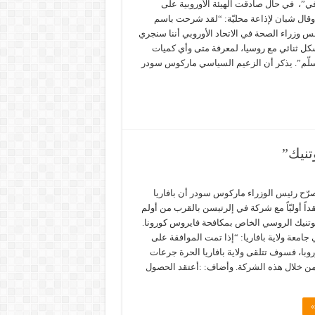
ي”، في حال صادقت الهيئة الأوروبية على
وقال شبان لإذاعة محليّة: “لقد شرحت باسم
لس وزراء الصحة في الاتحاد الأوروبي أننا سنجري
كل ثنائي مع روسيا، لمعرفة متى وأي كميات
سلّم”. يذكر أن الزعيم السياسي ماركوس سودر
تنيك”
 صرّح رئيس الوزراء ماركوس سودر أن بافاريا
داً أوليّاً مع شركة في إلرتيسن بالقرب من أولم
وتنيك الروسي الخاص بمكافحة فايروس كورونا.
امعة ولاية بافاريا: “إذا تمت الموافقة على
وبا، فسوف تتلقى ولاية بافاريا الحرة جرعات
من خلال هذه الشركة. وأضاف: :أعتقد الحصول
»