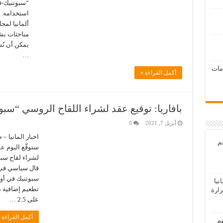
“سبوتنيك-ف
استخدامه. 
ألمانيا لمج
مباحثات بش
يمكن أن تُ
…
امات
أكمل القراءة »
بافاريا: توقيع عقد لشراء اللقاح الروسي “سبو
أبريل 7, 2021
0
اخبار المانيا –
عم
ستوقّع اليوم عق
لشراء لقاح سب
قال سياسي في ج
سبوتنيك في أور
يا
تطعيم إضافية 
رارة
على 2.5 …
أكمل القراءة 
هم