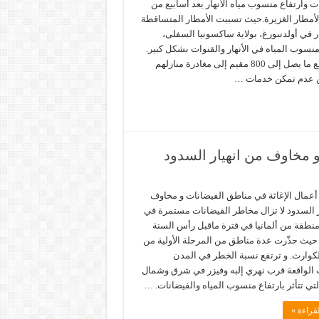
ت وارتفاع منسوب مياه الأنهار بعد أسابيع من
أمطار الغزيرة.حيث تسببت الأمطار المتساقطة
 في أولدنبورغ، بولاية ساكسونيا السفلى،
منسوب المياه في الأنهار والقنوات بشكل كبير.
وذلك دفع ما يصل إلى 800 مقيم إلى مغادرة منازلهم
ن عدم تمكن خدمات …
و مخاوف من انهيار السدود
أعمال الإغاثة في مناطق الفيضانات و مخاوف
ر السدود لا تزال مخاطر الفيضانات مستمرة في
منطقة من ألمانيا في فترة ماقبل رأس السنة
 حيث حذّرت عدة مناطق من المرحلة الأولية من
الكوارث. و ترتفع نسبة الخطر في المدن
ت الواقعة قرب نهري إلبه وفيزر في شرق وشمال
التي تتأثر بارتفاع منسوب المياه والفيضانات. …
قراءة »