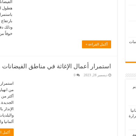
الفيضانا
هطول ال
باستمرار
بارتفاع 
خوفاً م
امات
أكمل القراءة »
استمرار أعمال الإغاثة في مناطق الفيضانات 
ديسمبر 28, 2023
0
استمرار 
عم
من انهيا
أكثر من 
الجديدة.
الإنذار ب
يا
والبلديا
رارة
ألمانيا و
أكمل ال
هم