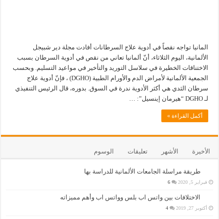
المانيا تواجه نقصاً في أدوية علاج السرطانات أفادت مجلة دير شبيجل
الألمانية، اليوم الثلاثاء، أنّ ألمانيا تعاني من نقص في أدوية السرطان بسبب
الاختناقات الخطيرة في سلاسل التوريد والتأخير في مواعيد التسليم. وبحسب
الجمعية الألمانية لأمراض الدم والأورام الطبية (DGHO) ، فإنّ أدوية علاج
سرطان الثدي هي أكثر الأدوية ندرة في السوق. بدوره، قال الرئيس التنفيذي
لـ DGHO “هيرمان إينسيل”: …
أكمل القراءة »
الأخيرة
الأشهر
تعليقات
الوسوم
طريقة مراسلة الجامعات الألمانية للدراسة بها
فبراير 5, 2020
6
الاختلافات بين واتس اب بلس وواتس اب وأهم مميزاته
أكتوبر 27, 2019
4