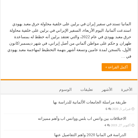
المانيا تستدعي سفير إيران في برلين على خلفية محاولة حرق معبد يهودي
استدعت ألمانيا، اليوم الأربعاء، السفير الإيراني في برلين على خلفية محاولة
حرق معبد يهودي في عام 2022، والتي تعتقد برلين أنه خطط له بمساعدة
طهران. و حكم على مواطن ألماني من أصل إيراني، في شهر ديسمبر/كانون
الأول، بالسجن لمدة عامين وتسعة أشهر بتهمة التخطيط لمهاجمة معبد يهودي
في …
أكمل القراءة »
الأخيرة
الأشهر
تعليقات
الوسوم
طريقة مراسلة الجامعات الألمانية للدراسة بها
فبراير 5, 2020
6
الاختلافات بين واتس اب بلس وواتس اب وأهم مميزاته
أكتوبر 27, 2019
4
الدراسة في المانيا 2020 واهم التفاصيل عنها