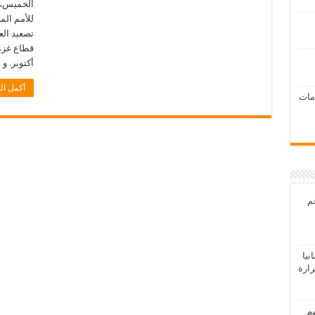
الخميس، ا
للأمم المت
تصعيد الع
أكتوبر. و نشرت برل
أكمل ال
امات
عم
يا
رارة
هم