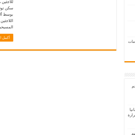
للاجئين 
سكن توفر
بوسط ألما
اللاجئين
المسيحي (CDU) حكومة الولاية ، 
أكمل ال
امات
عم
يا
رارة
هم