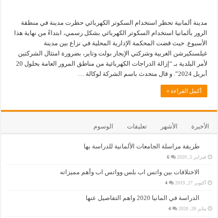
مدينة ألمانية تحظر استخدام السكوتر الكهربائي حظرت مدينة في منطقة
الرور بألمانيا استخدام السكوتر الكهربائي بشكل رسمي، ابتداءً من نهاية هذا
الأسبوع. حيث قضت المحكمة الإدارية المحلية في نزاع بين مدينة
غيلسنكيرشن الغربية وشركتي الإيجار بولت وتاير، بضرورة امتثال الشركتين
لأمر البلدية بـ “إزالة الدراجات الكهربائية من مناطق المرور العامة بحلول 20
أبريل 2024”. و قال متحدث باسم الشركة لوكالة …
أكمل القراءة »
الأخيرة
الأشهر
تعليقات
الوسوم
طريقة مراسلة الجامعات الألمانية للدراسة بها
فبراير 5, 2020
6
الاختلافات بين واتس اب بلس وواتس اب وأهم مميزاته
أكتوبر 27, 2019
4
الدراسة في المانيا 2020 واهم التفاصيل عنها
يناير 28, 2020
4