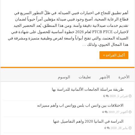
أهم تطبيق للنجاح في اختبارات فنيي الصيدلة. في ظلّ التطور السريع في
قطاع الرعاية الصحية، أصبح وجود فنيي صيدلة مؤهلين أمراً حيوياً لضمان
تقديم خدمات صيدلانية دقيقة وآمنة. ومن هذا المنطلق، يُعد التحضير الجيد
لاختبارات PTCB PTCE لعام 2026 خطوة أساسية للحصول على شهادة فني
الصيدلة المعتمد، والتي تفتح أبواباً واسعة لفرص وظيفية متميزة ومشرفة في
هذا المجال الحيوي، ولذلك …
أكمل القراءة »
الأخيرة
الأشهر
تعليقات
الوسوم
طريقة مراسلة الجامعات الألمانية للدراسة بها
فبراير 5, 2020
6
الاختلافات بين واتس اب بلس وواتس اب وأهم مميزاته
أكتوبر 27, 2019
4
الدراسة في المانيا 2020 واهم التفاصيل عنها
يناير 28, 2020
4