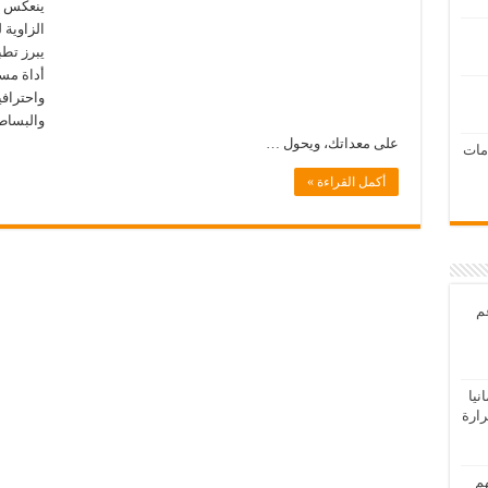
ينعكس ع
الزاوية 
أداة مس
واحترافي
والبساطة
على معداتك، ويحول …
امات
أكمل القراءة »
عم
يا
رارة
هم