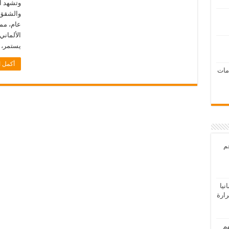
وتشهد ال
والشقق ا
عام، مم
الألماني
يستمر، و
أكمل ا
امات
عم
يا
رارة
هم