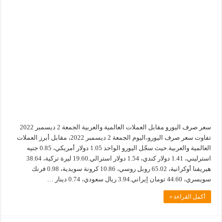
سعر صرف اليورو مقابل العملات العالمية والعربية الجمعة 2 ديسمبر 2022
تفاوت سعر صرف اليورو،اليوم الجمعة 2 ديسمبر 2022، مقابل أبرز العملات
العالمية والعربية.حيث سجّل اليورو الواحد 1.05 دولار أمريكي، 0.85 جنيه
استرليني، 1.41 دولار كندي، 1.54 دولار استرالي.19.60 ليرة تركية، 38.64
هيريفنا أوكرانية، 65.02 روبل روسي، 10.86 كرونة سويدية، 0.98 فرنك
سويسري، 44.60 تومان إيراني.3.94 ريال سعودي، 0.74 دينار …
أكمل القراءة »