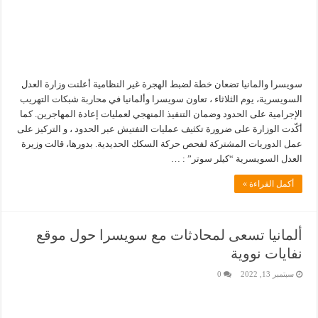
سويسرا والمانيا تضعان خطة لضبط الهجرة غير النظامية أعلنت وزارة العدل
السويسرية، يوم الثلاثاء ، تعاون سويسرا وألمانيا في محاربة شبكات التهريب
الإجرامية على الحدود وضمان التنفيذ المنهجي لعمليات إعادة المهاجرين. كما
أكّدت الوزارة على ضرورة تكثيف عمليات التفتيش عبر الحدود ، و التركيز على
عمل الدوريات المشتركة لفحص حركة السكك الحديدية. بدورها، قالت وزيرة
العدل السويسرية “كيلر سوتر” : …
أكمل القراءة »
ألمانيا تسعى لمحادثات مع سويسرا حول موقع
نفايات نووية
سبتمبر 13, 2022
0