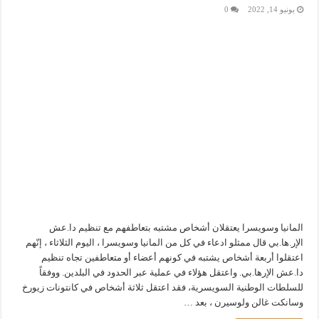
يونيو 14, 2022
0
المانيا وسويسرا يعتقلان أشخاص مشتبه بتعاطفهم مع تنظيم دا.عش
الإر.ها.بي قال ممثلو ادعاء في كل من المانيا وسويسرا ، اليوم الثلاثاء ، إنّهم
اعتقلوا أربعة أشخاص يشتبه في كونهم أعضاء أو متعاطفين تجاه تنظيم
دا.عش الإرها.بي. واعتقل هؤلاء في عملية عبر الحدود في البلدين. ووفقاً
للسلطات الوطنية السويسرية، فقد اعتقل ثلاثة أشخاص في كانتونات زيورخ
وسانكت غالن ولوسيرن ، بعد …