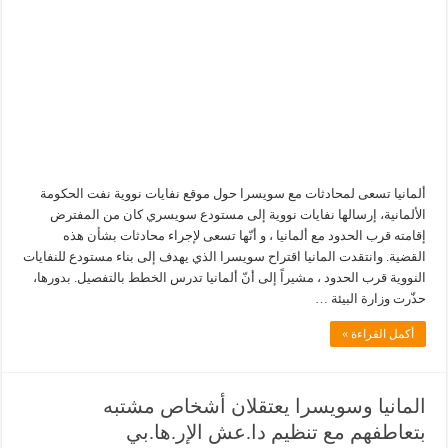
ألمانيا تسعى لمحادثات مع سويسرا حول موقع نفايات نووية نفت الحكومة
الألمانية، إرسالها نفايات نووية إلى مستودع سويسري كان من المفترض
إقامته قرب الحدود مع ألمانيا ، و أنّها تسعى لإجراء محادثات بشأن هذه
القضية. وانتقدت المانيا اقتراح سويسرا الذي يهدف إلى بناء مستودع للنفايات
النووية قرب الحدود ، مشيراً إلى أنّ ألمانيا تدرس الخطط بالتفصيل. بدورها،
حذّرت وزارة البيئة …
أكمل القراءة »
المانيا وسويسرا يعتقلان أشخاص مشتبه
بتعاطفهم مع تنظيم دا.عش الإر.ها.بي