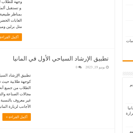
وجهة للطلاب ل
.و تستقبل ألمان
بمناظر طبيعية 
الغابات الخضرا
مثل برلين ومي
أكمل القراءة
امات
تطبيق الإرشاد السياحي الأول في المانيا
يونيو 19, 2023
0
تطبيق الإرشاد السياح
كوجهة طلابية حيث تش
عم
الطلاب من جميع أنحا
مجالات الصناعة والتع
غير معروف بالنسبة 
الأجانب لزيارة المان
يا
رارة
أكمل القراءة »
هم