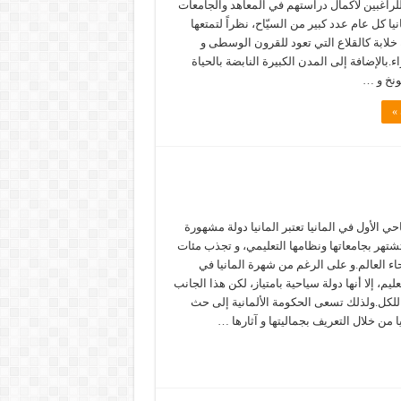
لراغبين لاكمال دراستهم في المعاهد والجامعات
يا كل عام عدد كبير من السيّاح، نظراً لتمتعها
خلابة كالقلاع التي تعود للقرون الوسطى و
ء.بالإضافة إلى المدن الكبيرة النابضة بالحياة
ونخ و …
 »
ي الأول في المانيا تعتبر المانيا دولة مشهورة
تهر بجامعاتها ونظامها التعليمي، و تجذب مئات
ء العالم.و على الرغم من شهرة المانيا في
ليم، إلا أنها دولة سياحية بامتياز، لكن هذا الجانب
للكل.ولذلك تسعى الحكومة الألمانية إلى حث
يا من خلال التعريف بجماليتها و آثارها …