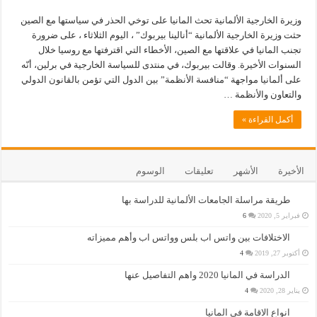
وزيرة الخارجية الألمانية تحث المانيا على توخي الحذر في سياستها مع الصين
حثت وزيرة الخارجية الألمانية “أنالينا بيربوك” ، اليوم الثلاثاء ، على ضرورة
تجنب المانيا في علاقتها مع الصين، الأخطاء التي اقترفتها مع روسيا خلال
السنوات الأخيرة. وقالت بيربوك، في منتدى للسياسة الخارجية في برلين، أنّه
على ألمانيا مواجهة “منافسة الأنظمة” بين الدول التي تؤمن بالقانون الدولي
والتعاون والأنظمة …
أكمل القراءة »
الأخيرة
الأشهر
تعليقات
الوسوم
طريقة مراسلة الجامعات الألمانية للدراسة بها
فبراير 5, 2020
6
الاختلافات بين واتس اب بلس وواتس اب وأهم مميزاته
أكتوبر 27, 2019
4
الدراسة في المانيا 2020 واهم التفاصيل عنها
يناير 28, 2020
4
انواع الاقامة في المانيا