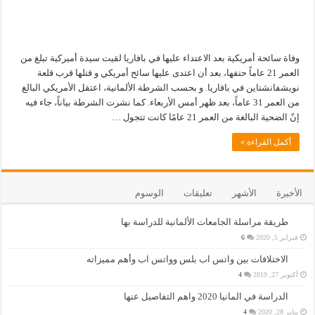
وفاة سائحة أمريكية بعد الاعتداء عليها في بافاريا لقيت سيدة أميركية تبلغ من
العمر 21 عاماً حتفها، بعد أن اعتدى عليها سائح أمريكي و قتلها قرب قلعة
نويشفانشتاين في بافاريا. و بحسب الشرطة الألمانية، اعتقل الأمريكي البالغ
من العمر 31 عاماً، بعد ظهر أمس الأربعاء. كما نشرت الشرطة بياناً، جاء فيه
إنّ الضحية البالغة من العمر 21 عامًا كانت تتجول …
أكمل القراءة »
الأخيرة
الأشهر
تعليقات
الوسوم
طريقة مراسلة الجامعات الألمانية للدراسة بها
فبراير 5, 2020
6
الاختلافات بين واتس اب بلس وواتس اب وأهم مميزاته
أكتوبر 27, 2019
4
الدراسة في المانيا 2020 واهم التفاصيل عنها
يناير 28, 2020
4