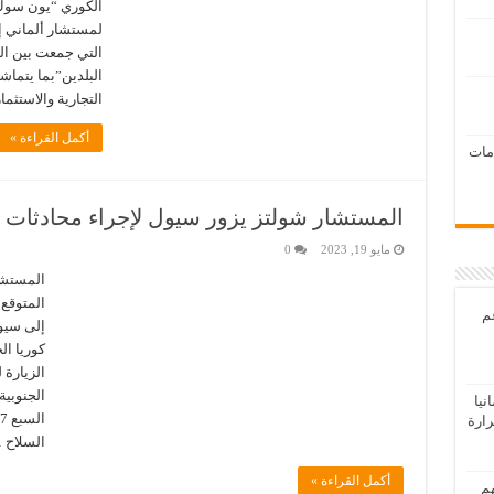
الكوري “يون سوك ي
التي جمعت بين الز
البلدين”بما يتماش
التجارية والاستثم
أكمل القراءة »
امات
المستشار شولتز يزور سيول لإجراء محادثات ثن
مايو 19, 2023
0
المستشار
المتوقع 
عم
إلى سيو
كوريا ا
الزيارة
الجنوبية
يا
رارة
السلاح 
أكمل القراءة »
هم