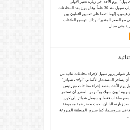
ول”، يوم الأحد، في زيارة تعتبر الأولى
لمستشار ألماني إلى سيول منذ 30 عاماً. وقال يون بعد المحادثات
عيمين، إنّهما اتفقا على تعميق التعاون بين
ي مع العصر المتغير”، وذلك بتوسيع العلاقات
ارية وفي مجال …
ائية
 شولتز يزور سيول لإجراء محادثات ثنائية من
أن يسافر المستشار الألماني “أولاف شولتز”
ل يوم الأحد، بقصد إجراء محادثات مع رئيس
لجنوبية “يون سوك يو”، ومن المقرر أن تستمر
 لبضع ساعات فقط. و سيصل شولتز إلى كوريا
 بعد زيارته اليابان ، حيث يحضر قمة مجموعة
السبع G7 في هيروشيما، كما سيزور المنطقة المنزوعة
…