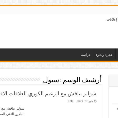
إعلانات
هجرة ولجوء
دراسة
أرشيف الوسم :
سيول
شولتز يناقش مع الزعيم الكوري العلاقات الاقتص
مايو 22, 2023
0
شولتز يناقش مع ال
البلدين التقى الم