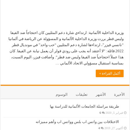
وزيرة الداخلية الألمانية: ارتداءي شارة دعم المثليين كان احتجاجاً ضد الفيفا
وليس قطر بررت وزيرة الداخلية الألمانية و المسؤولة عن الرياضة في ألمانيا
“نانسي فيزر”، ارتداءها لشارة دعم المثليين “حب واحد” في مونديال قطر
2022.قائلة: “لا أعتقد أنه يجب على رودي فولر أن يعمل نيابة عن الفيفا. كان
هذا عملاً احتجاجياً ضد الفيفا وليس ضد قطر“. وأضافت فيزر، اليوم السبت،
بمناسبة استقبال مسؤولي الاتحاد الألماني …
أكمل القراءة »
الأخيرة
الأشهر
تعليقات
الوسوم
طريقة مراسلة الجامعات الألمانية للدراسة بها
فبراير 5, 2020
6
الاختلافات بين واتس اب بلس وواتس اب وأهم مميزاته
أكتوبر 27, 2019
4