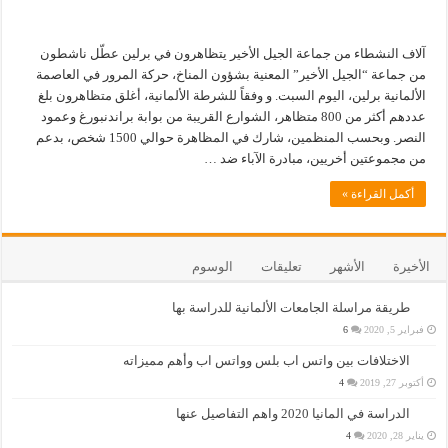
آلاف النشطاء من جماعة الجيل الأخير يتظاهرون في برلين عطّل ناشطون
من جماعة “الجيل الأخير” المعنية بشؤون المناخ، حركة المرور في العاصمة
الألمانية برلين، اليوم السبت. و وفقاً للشرطة الألمانية، أغلق متظاهرون بلغ
عددهم أكثر من 800 متظاهر، الشوارع القريبة من بوابة براندنبورغ وعمود
النصر. وبحسب المنظمين، شارك في المظاهرة حوالي 1500 شخص، بدعم
من مجموعتين أخريين، مبادرة الآباء ضد …
أكمل القراءة »
الأخيرة
الأشهر
تعليقات
الوسوم
طريقة مراسلة الجامعات الألمانية للدراسة بها
فبراير 5, 2020
6
الاختلافات بين واتس اب بلس وواتس اب وأهم مميزاته
أكتوبر 27, 2019
4
الدراسة في المانيا 2020 واهم التفاصيل عنها
يناير 28, 2020
4