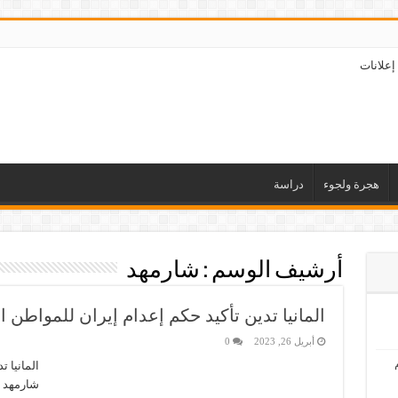
إعلانات
هجرة ولجوء
دراسة
أرشيف الوسم :
شارمهد
المانيا تدين تأكيد حكم إعدام إيران للمواطن ا
أبريل 26, 2023
0
المانيا ت
شارمهد أ