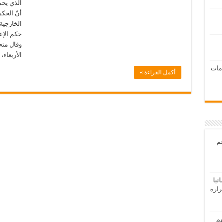
الذي يحم
أنّ الحكم
الخارجية 
حكم الإع
وقال متح
الأربعاء،
امات
أكمل القراءة »
عم
يا
رارة
هم