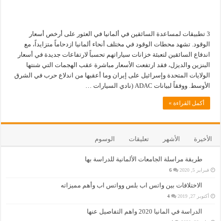
3 تطبيقات لمساعدة السائقين في ألمانيا في العثور على أرخص أسعار
الوقود. تشهد محطات الوقود في مختلف أنحاء ألمانيا ازدحاماً متزايداً، مع
اندفاع السائقين لتعبئة خزانات سياراتهم تحسباً لارتفاعات جديدة في أسعار
البنزين والديزل، فقد ارتفعت الأسعار مباشرة عقب الهجمات التي شنتها
الولايات المتحدة وإسرائيل على إيران وما أعقبها من اندلاع حرب في الشرق
الأوسط. ووفقاً لبيانات ADAC (نادي السيارات …
أكمل القراءة »
الأخيرة
الأشهر
تعليقات
الوسوم
طريقة مراسلة الجامعات الألمانية للدراسة بها
فبراير 5, 2020
6
الاختلافات بين واتس اب بلس وواتس اب وأهم مميزاته
أكتوبر 27, 2019
4
الدراسة في المانيا 2020 واهم التفاصيل عنها