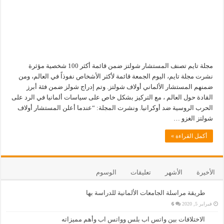
مجلة تايم تصنف المستشار شولتز ضمن قائمة أكثر 100 شخصية مؤثرة
نشرت مجلة تايم، اليوم الجمعة قائمة لأكثر الأشخاص نفوذاً في العالم، ومن
ضمنهم المستشار الألماني أولاف شولتز. وتم إدراج شولز ضمن فئة أبرز
القادة حول العالم ، مع التركيز بشكل خاص على سياسات ألمانيا في الرد على
الحرب الروسية ضد أوكرانيا. ونشرت المجلة: “عندما أعلن المستشار أولاف
شولتز الغزو …
أكمل القراءة »
الأخيرة
الأشهر
تعليقات
الوسوم
طريقة مراسلة الجامعات الألمانية للدراسة بها
فبراير 5, 2020
6
الاختلافات بين واتس اب بلس وواتس اب وأهم مميزاته