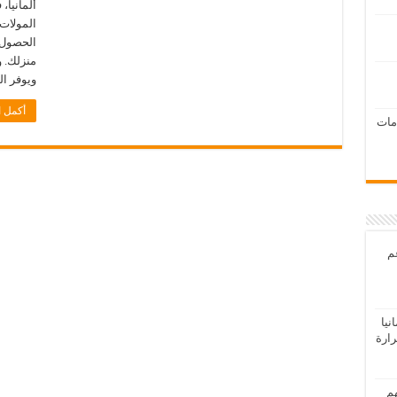
ألمانيا،
المولات 
الحصول 
منزلك. و
ويوفر ال
أكمل ا
امات
عم
يا
رارة
هم