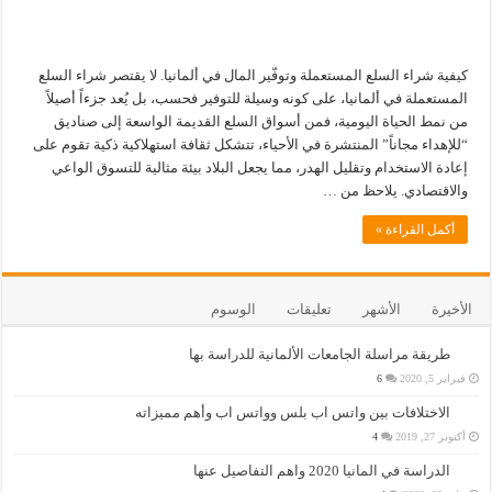
كيفية شراء السلع المستعملة وتوفّير المال في ألمانيا. لا يقتصر شراء السلع
المستعملة في ألمانيا، على كونه وسيلة للتوفير فحسب، بل يُعد جزءاً أصيلاً
من نمط الحياة اليومية، فمن أسواق السلع القديمة الواسعة إلى صناديق
“للإهداء مجاناً” المنتشرة في الأحياء، تتشكل ثقافة استهلاكية ذكية تقوم على
إعادة الاستخدام وتقليل الهدر، مما يجعل البلاد بيئة مثالية للتسوق الواعي
والاقتصادي. يلاحظ من …
أكمل القراءة »
الأخيرة
الأشهر
تعليقات
الوسوم
طريقة مراسلة الجامعات الألمانية للدراسة بها
فبراير 5, 2020
6
الاختلافات بين واتس اب بلس وواتس اب وأهم مميزاته
أكتوبر 27, 2019
4
الدراسة في المانيا 2020 واهم التفاصيل عنها