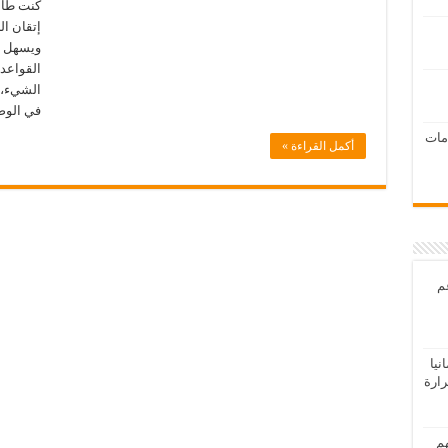
كنت طالب
إتقان ال
ويسهل ا
القواعد 
في الو
امات
أكمل القراءة »
عم
يا
رارة
هم