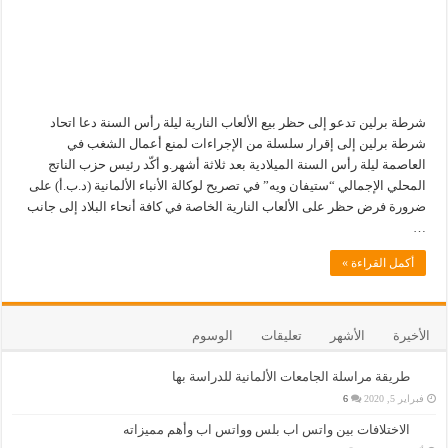
شرطة برلين تدعو إلى حظر بيع الألعاب النارية ليلة رأس السنة دعا اتحاد
شرطة برلين إلى إقرار سلسلة من الإجراءات لمنع أعمال الشغب في
العاصمة ليلة رأس السنة الميلادية بعد ثلاثة أشهر.و أكّد رئيس حزب الناتج
المحلي الإجمالي “ستيفان ويه” في تصريح لوكالة الأنباء الألمانية (د.ب.أ) على
ضرورة فرض حظر على الألعاب النارية الخاصة في كافة أنحاء البلاد إلى جانب
…
أكمل القراءة »
الأخيرة
الأشهر
تعليقات
الوسوم
طريقة مراسلة الجامعات الألمانية للدراسة بها
فبراير 5, 2020
6
الاختلافات بين واتس اب بلس وواتس اب وأهم مميزاته