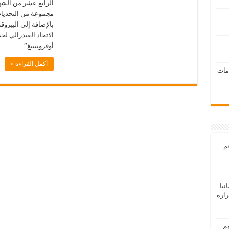
الرابع عشر من الشهر
مجموعة من التحديات
بالإضافة إلى البير
أوفروينينغ”: …
أكمل القراءة »
امات
عم
يا
رارة
هم