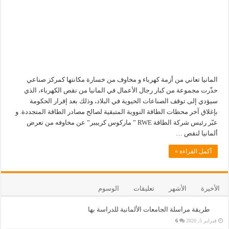
المانيا تعاني من أزمة كهرباء و مخاوف من خسارة مكانتها كمركز صناعي
حذّرت مجموعة من كبار رجال الأعمال في المانيا من نقص الكهرباء، الذي
سيؤدي إلى توقف الصناعات الحيوية في البلاد، وذلك بعد إقرار الحكومة
بإغلاق آخر محطات الطاقة النووية المتبقية لصالح مصادر الطاقة المتجددة. و
عبّر رئيس شركة الطاقة RWE ” ماركوس كريببر” عن مخاوفه من تعرض
ألمانيا لنقص …
أكمل القراءة »
الأخيرة
الأشهر
تعليقات
الوسوم
طريقة مراسلة الجامعات الألمانية للدراسة بها
فبراير 5, 2020
6