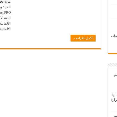
مرنة وف
الحياة و
اللغة ال
الألماني
الألماني
امات
أكمل القراءة »
عم
يا
رارة
هم