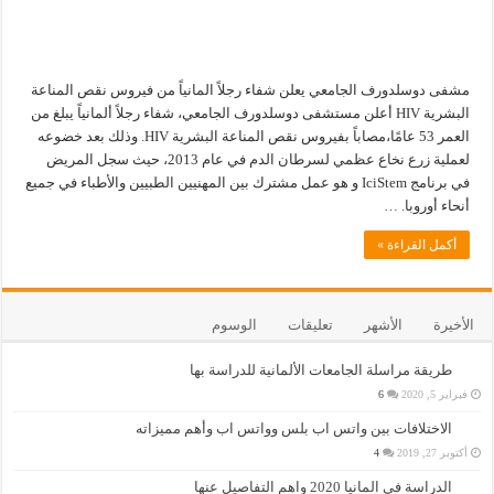
مشفى دوسلدورف الجامعي يعلن شفاء رجلاً المانياً من فيروس نقص المناعة
البشرية HIV أعلن مستشفى دوسلدورف الجامعي، شفاء رجلاً ألمانياً يبلغ من
العمر 53 عامًا،مصاباً بفيروس نقص المناعة البشرية HIV. وذلك بعد خضوعه
لعملية زرع نخاع عظمي لسرطان الدم في عام 2013، حيث سجل المريض
في برنامج IciStem و هو عمل مشترك بين المهنيين الطبيين والأطباء في جميع
أنحاء أوروبا. …
أكمل القراءة »
الأخيرة
الأشهر
تعليقات
الوسوم
طريقة مراسلة الجامعات الألمانية للدراسة بها
فبراير 5, 2020
6
الاختلافات بين واتس اب بلس وواتس اب وأهم مميزاته
أكتوبر 27, 2019
4
الدراسة في المانيا 2020 واهم التفاصيل عنها