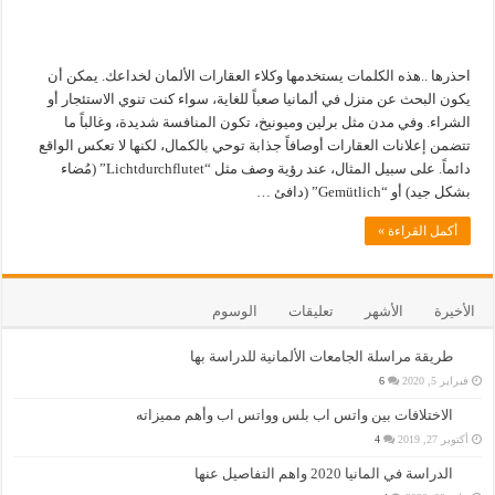
احذرها ..هذه الكلمات يستخدمها وكلاء العقارات الألمان لخداعك. يمكن أن
يكون البحث عن منزل في ألمانيا صعباً للغاية، سواء كنت تنوي الاستئجار أو
الشراء. وفي مدن مثل برلين وميونيخ، تكون المنافسة شديدة، وغالباً ما
تتضمن إعلانات العقارات أوصافاً جذابة توحي بالكمال، لكنها لا تعكس الواقع
دائماً. على سبيل المثال، عند رؤية وصف مثل “Lichtdurchflutet” (مُضاء
بشكل جيد) أو “Gemütlich” (دافئ …
أكمل القراءة »
الأخيرة
الأشهر
تعليقات
الوسوم
طريقة مراسلة الجامعات الألمانية للدراسة بها
فبراير 5, 2020
6
الاختلافات بين واتس اب بلس وواتس اب وأهم مميزاته
أكتوبر 27, 2019
4
الدراسة في المانيا 2020 واهم التفاصيل عنها